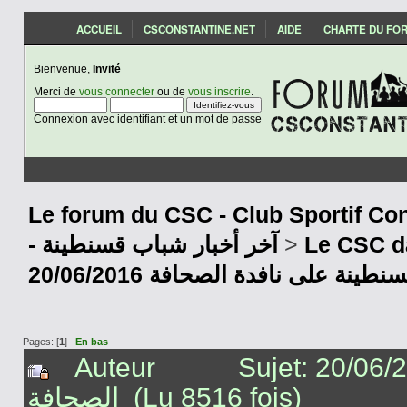
ACCUEIL
CSCONSTANTINE.NET
AIDE
CHARTE DU FO
Bienvenue,
Invité
Merci de
vous connecter
ou de
vous inscrire
.
Connexion avec identifiant et un mot de passe
Le forum du CSC - Club Sportif Con
- آخر أخبار شباب قسنطينة
>
Le CSC d
20/06/2016 نة على نافدة الصحافة
Pages: [
1
]
En bas
Auteur
Sujet: 20/06/2016 قسنطينة على نافدة
الصحافة (Lu 8516 fois)