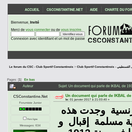
ACCUEIL
CSCONSTANTINE.NET
AIDE
CHARTE DU FO
Bienvenue,
Invité
Merci de
vous connecter
ou de
vous inscrire
.
Connexion avec identifiant et un mot de passe
Le forum du CSC - Club Sportif Constantinois
>
Club Sportif Constantino
Pages: [
1
]
En bas
Auteur
Sujet: Un document qui parle de IKBAL de 19
Un document qui parle de IKBAL de
CSConstantine.Net
le:
01 janvier 2017 à 21:03:40 »
Forumiste Junior
رنسية وجدت هذه
ية مسلمة إقبال و
Hors ligne
Messages: 634