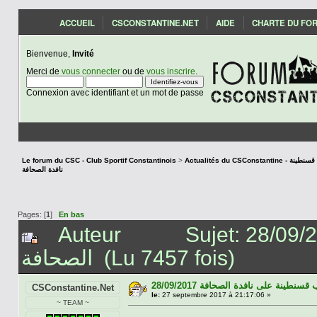
ACCUEIL
CSCONSTANTINE.NET
AIDE
CHARTE DU FO
Bienvenue,
Invité
Merci de
vous connecter
ou de
vous inscrire
.
Connexion avec identifiant et un mot de passe
Le forum du CSC - Club Sportif Constantinois
>
Actualités du CSCon
نافدة الصحافة
Pages: [
1
]
En bas
Auteur
Sujet: 28/09/2017 قسنطينة على نافدة
الصحافة (Lu 7457 fois)
28/09/2017 سنطينة على نافدة الصحافة
CSConstantine.Net
le:
27 septembre 2017 à 21:17:06 »
~ TEAM ~