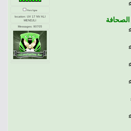
Hors ligne
location: UV 17 NV ALI
الصحافة
MENDJLI
Messages: 90705