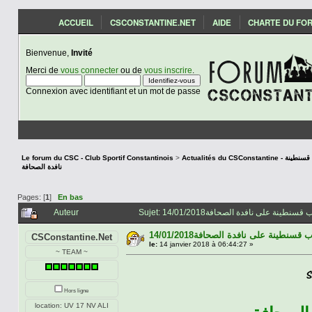
ACCUEIL
CSCONSTANTINE.NET
AIDE
CHARTE DU FO
Bienvenue,
Invité
Merci de
vous connecter
ou de
vous inscrire
.
Connexion avec identifiant et un mot de passe
Le forum du CSC - Club Sportif Constantinois
>
Actualités du CSCon
نافدة الصحافة
Pages: [
1
]
En bas
Auteur
14/01/2018قسنطينة على نافدة الصحافة
CSConstantine.Net
le:
14 janvier 2018 à 06:44:27 »
~ TEAM ~
Hors ligne
location: UV 17 NV ALI