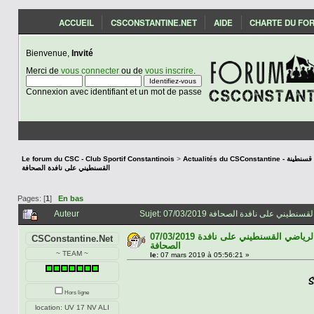
ACCUEIL
CSCONSTANTINE.NET
AIDE
CHARTE DU FO
Bienvenue,
Invité
Merci de
vous connecter
ou de
vous inscrire
.
Connexion avec identifiant et un mot de passe
Le forum du CSC - Club Sportif Constantinois
>
Actualités du CSCon
القسنطيني على نافدة الصحافة
Pages: [
1
]
En bas
Auteur
07/03/2019 اخبار النادي الرياضي القسنطيني على نافدة
CSConstantine.Net
الصحافة
~ TEAM ~
le:
07 mars 2019 à 05:56:21 »
Hors ligne
location: UV 17 NV ALI