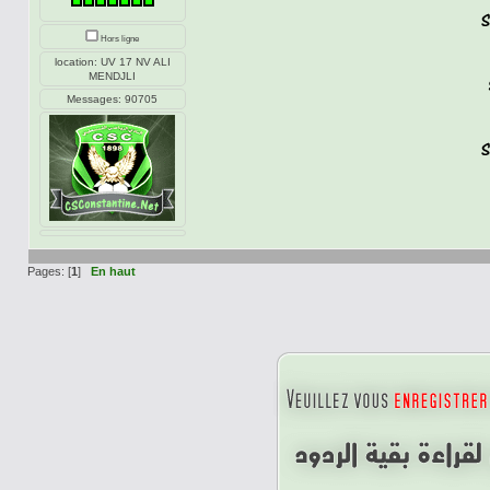
Hors ligne
location: UV 17 NV ALI
MENDJLI
Messages: 90705
Pages: [
1
]
En haut