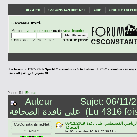
ACCUEIL
CSCONSTANTINE.NET
AIDE
CHARTE DU FO
Bienvenue,
Invité
Merci de
vous connecter
ou de
vous inscrire
.
Connexion avec identifiant et un mot de passe
Le forum du CSC - Club Sportif Constantinois
>
Actualités du CSCon
القسنطيني على نافدة الصحافة
Pages: [
1
]
En bas
Auteur
Sujet: 06/11/2019  الرياضي القسنطيني
على نافدة الصحافة (Lu 4316 fo
06/11/2019 اخبار النادي الرياضي القسنطيني على نافدة
CSConstantine.Net
الصحافة
~ TEAM ~
le:
06 novembre 2019 à 05:56:12 »