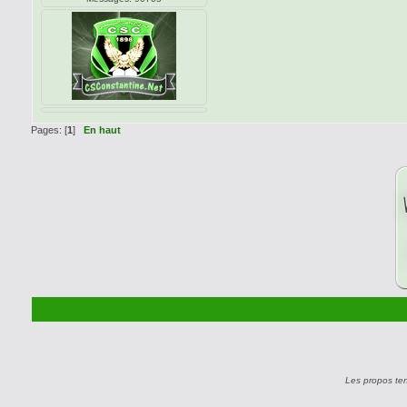
Pages: [
1
]
En haut
Les propos te