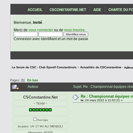
ACCUEIL
CSCONSTANTINE.NET
AIDE
CHARTE DU F
Bienvenue,
Invité
Merci de
vous connecter
ou de
vous inscrire
.
Connexion avec identifiant et un mot de passe
Le forum du CSC - Club Sportif Constantinois
>
Actualités du C
Pages: [
1
]
En bas
Auteur
Sujet: Re : Championnat équipes rés
Re : Championnat équipes r
CSConstantine.Net
le:
24 mars 2022 à 11:02:21 »
~ TEAM ~
Hors ligne
location: UV 17 NV ALI MENDJLI
Messages: 90705