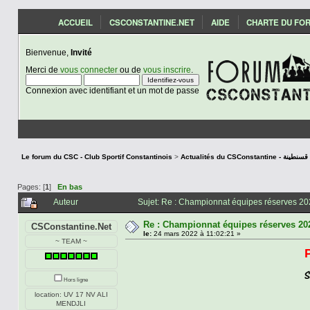
ACCUEIL
CSCONSTANTINE.NET
AIDE
CHARTE DU FO
Bienvenue,
Invité
Merci de
vous connecter
ou de
vous inscrire
.
Connexion avec identifiant et un mot de passe
Le forum du CSC - Club Sportif Constantinois
>
Actualités du CSCon
Pages: [
1
]
En bas
Auteur
Sujet: Re : Championnat équipes réserves 20
Re : Championnat équipes réserves 20
CSConstantine.Net
le:
24 mars 2022 à 11:02:21 »
~ TEAM ~
Hors ligne
location: UV 17 NV ALI
MENDJLI