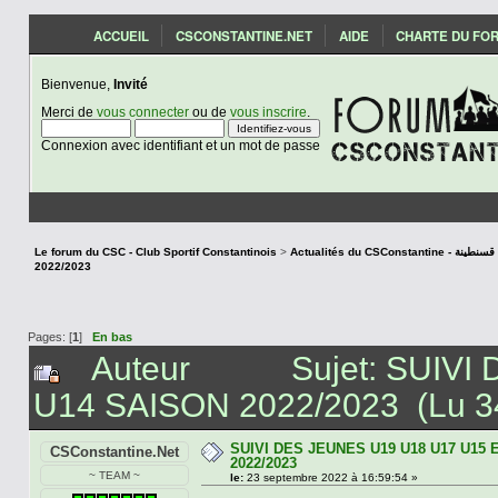
ACCUEIL
CSCONSTANTINE.NET
AIDE
CHARTE DU FO
Bienvenue,
Invité
Merci de
vous connecter
ou de
vous inscrire
.
Connexion avec identifiant et un mot de passe
Le forum du CSC - Club Sportif Constantinois
>
Actualités du CSCon
2022/2023
Pages: [
1
]
En bas
Auteur
Sujet: SUIV
U14 SAISON 2022/2023 (Lu 34
SUIVI DES JEUNES U19 U18 U17 U15 
CSConstantine.Net
2022/2023
~ TEAM ~
le:
23 septembre 2022 à 16:59:54 »