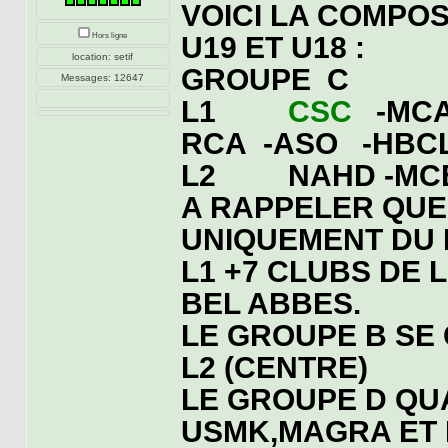
VOICI LA COMPO
U19 ET U18 :
Hors ligne
location: setif
GROUPE C
Messages: 12647
L1
CSC
-MCA
RCA -ASO -HBC
L2 NAHD -M
A RAPPELER QUE
UNIQUEMENT DU 
L1 +7 CLUBS DE 
BEL ABBES.
LE GROUPE B SE
L2 (CENTRE)
LE GROUPE D QU
USMK,MAGRA ET B