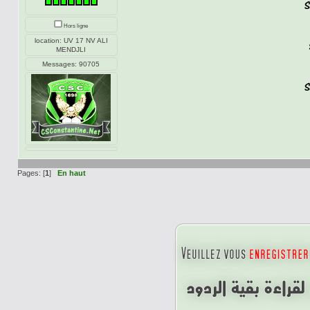
Hors ligne
location: UV 17 NV ALI
MENDJLI
Messages: 90705
Pages: [
1
]
En haut