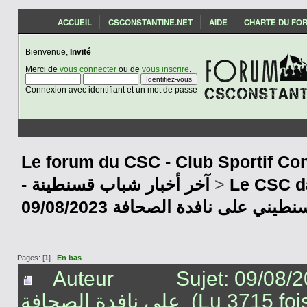
ACCUEIL
CSCONSTANTINE.NET
AIDE
CHARTE DU FO
Bienvenue,
Invité
Merci de
vous connecter
ou de
vous inscrire
.
Connexion avec identifiant et un mot de passe
Le forum du CSC - Club Sportif Con
- آخر أخبار شباب قسنطينة
>
Le CSC d
09/08/2023 ني على نافدة الصحافة
Pages: [
1
]
En bas
Auteur
Sujet: 09/08/2023 ي الرياضي القسنطيني
على نافدة الصحافة (Lu 3715 fo