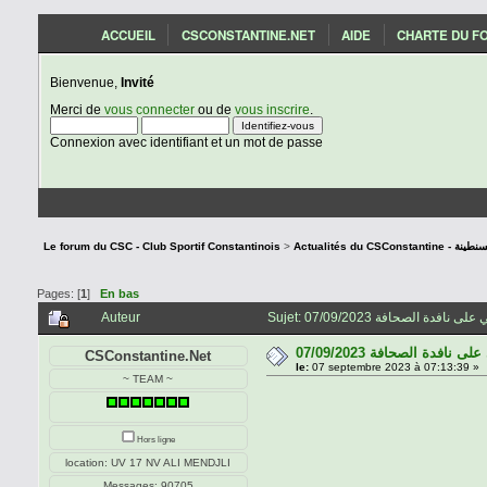
ACCUEIL
CSCONSTANTINE.NET
AIDE
CHARTE DU F
Bienvenue,
Invité
Merci de
vous connecter
ou de
vous inscrire
.
Connexion avec identifiant et un mot de passe
Le forum du CSC - Club Sportif Constantinois
>
Actualités du C
Pages: [
1
]
En bas
Auteur
07/09/2023 فدة الصحافة
CSConstantine.Net
le:
07 septembre 2023 à 07:13:39 »
~ TEAM ~
Hors ligne
location: UV 17 NV ALI MENDJLI
Messages: 90705