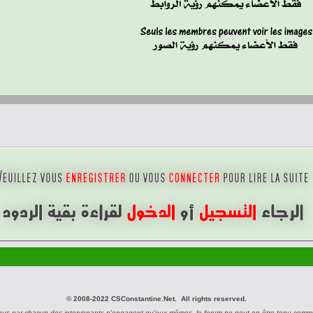
© 2008-2022 CSConstantine.Net. All rights reserved.
nus par chacun des intervenants n'engagent qu'eux-mêmes, le forum ne peut en être tenu comm