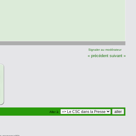
Signaler au modérateur
« précédent
suivant »
Aller à:
e responsable.