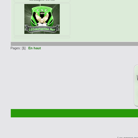
Pages: [
1
]
En haut
Les propos te