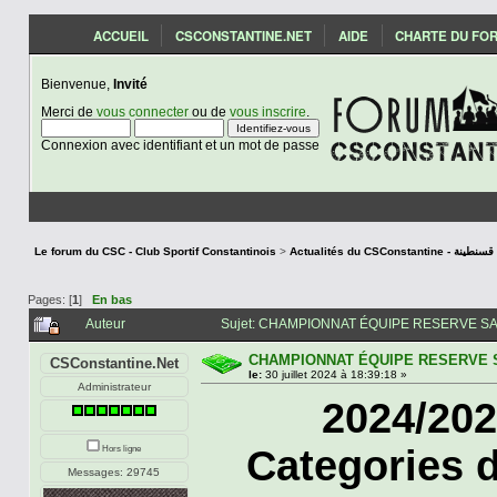
ACCUEIL
CSCONSTANTINE.NET
AIDE
CHARTE DU FO
Bienvenue,
Invité
Merci de
vous connecter
ou de
vous inscrire
.
Connexion avec identifiant et un mot de passe
Le forum du CSC - Club Sportif Constantinois
>
Actualités du CSCon
Pages: [
1
]
En bas
Auteur
Sujet: CHAMPIONNAT ÉQUIPE RESERVE SAIS
CHAMPIONNAT ÉQUIPE RESERVE S
CSConstantine.Net
le:
30 juillet 2024 à 18:39:18 »
Administrateur
Categories 
Hors ligne
Messages: 29745