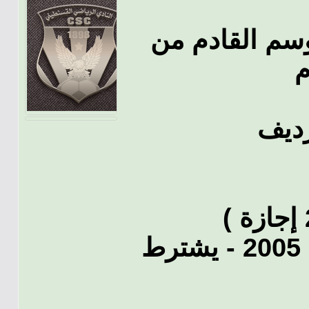
وسم القادم من
م
ديف
يشترط تواجد 10 لاعبين مواليد 2005 - يشترط