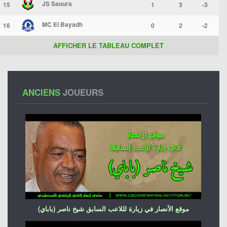
JS Saoura
15
1
3
-3
MC El Bayadh
16
0
2
-2
AFFICHER LE TABLEAU COMPLET
ANCIENS
JOUEURS
موقع الأنصار في زيارة لللاعب السابق شيخ ناصر (باباي)