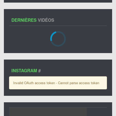
DERNIÈRES
VIDÉOS
INSTAGRAM
#
Invalid OAuth access token - Cannot parse access token