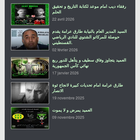
رفقاء ديب امام موعد لكتابة التاريخ و تحقيق
الحلم
22 avril 2026
السيد المدير العام بالنيابة طارق عرامة يقدم
حوصلة للمركاتو الشتوي للنادي الرياضي
القسنطيني.
02 février 2026
العميد يتجاوز وفاق سطيف و يتأهل للدور ربع
نهائي كأس الجمهورية
17 janvier 2026
طارق عرامة امام تحديات كبيرة لانجاح ثوة
الانصار
19 novembre 2025
العميد يمرض و لا يموت
09 novembre 2025