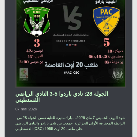
الجولة 28: نادي باردوا 5-3 النادي الرياضي
القسنطيني
07 mai 2026
شهد اليوم، الخميس 7 ماي 2026، مباراة مثيرة للغاية ضمن الجولة 28 من
الرابطة المحترفة الأولى الجزائرية، جمعت بين نادي بارادو والنادي الرياضي
القسنطيني (CSC) على ملعب 20 أوت 1955.