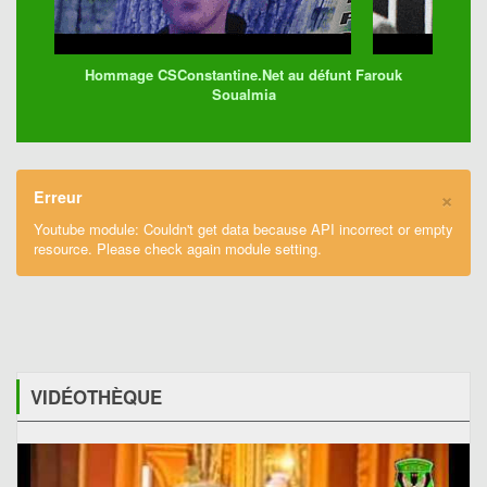
Hommage CSConstantine.Net au défunt Farouk
Soualmia
×
Erreur
Youtube module: Couldn't get data because API incorrect or empty
resource. Please check again module setting.
VIDÉOTHÈQUE