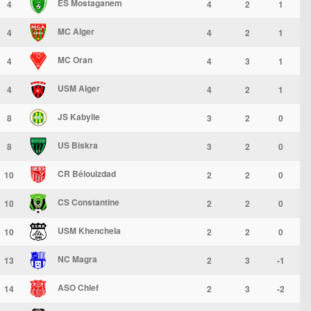
ES Mostaganem
4
4
2
1
MC Alger
4
4
2
1
MC Oran
4
4
3
1
USM Alger
4
4
2
1
JS Kabylie
8
3
2
0
US Biskra
8
3
2
0
CR Bélouizdad
10
2
2
0
CS Constantine
10
2
2
0
USM Khenchela
10
2
2
0
NC Magra
13
2
3
-1
ASO Chlef
14
2
3
-2