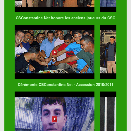
CSConstantine.Net honore les anciens joueurs du CSC
Cérémonie CSConstantine.Net - Accession 2010/2011