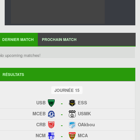
DERNIER MATCH
PROCHAIN MATCH
No upcoming matches!
RÉSULTATS
JOURNÉE 15
USB
ESS
-
MCEB
USMK
-
CRB
OAkbou
-
NCM
MCA
-