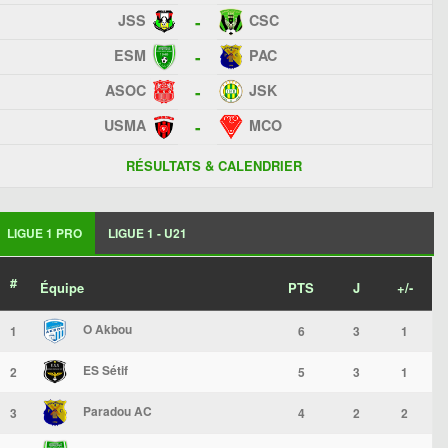
JSS
CSC
-
ESM
PAC
-
ASOC
JSK
-
USMA
MCO
-
RÉSULTATS & CALENDRIER
LIGUE 1 PRO
LIGUE 1 - U21
#
Équipe
PTS
J
+/-
O Akbou
1
6
3
1
ES Sétif
2
5
3
1
Paradou AC
3
4
2
2