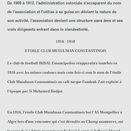
De 1909 à 1912, l'administration coloniale s'accaparent du nom
de l'association et l'utilise à sa guise en déviant la nature de
son activité, l'association devient une structure sans âme et ses
vrais dirigeants entrent dans la clandestinité.
1916 - 1918
ETOILE CLUB MUSULMAN CONSTANTINOIS
Le club de football IKBAL Emancipation réapparaîtra toutefois en
1916 avec les mêmes couleurs mais cette fois-ci sous le nom de l’étoile
Club Musulman Constantinois au café turque Fandouk Zait exploité à
l’époque par Si Mohamed Hadjar.
En 1916, l’étoile Club Musulman Constantinois bat l’AS Montpellier à
Alger lors d’une rencontre qui s’est déroulée au Champ manœuvre, sur
le score de 2 à 0 buts marqués par Fedaoui Lamri et Zellagui Ahmed.