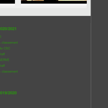
020/2021
O
& classement
 du CSC
taff
SERVE
taff
& classement
019/2020