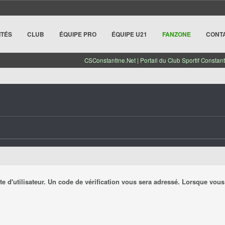
ITÉS
CLUB
ÉQUIPE PRO
ÉQUIPE U21
FANZONE
CONT
CSConstantine.Net | Portail du Club Sportif Constant
pte d'utilisateur. Un code de vérification vous sera adressé. Lorsque vo