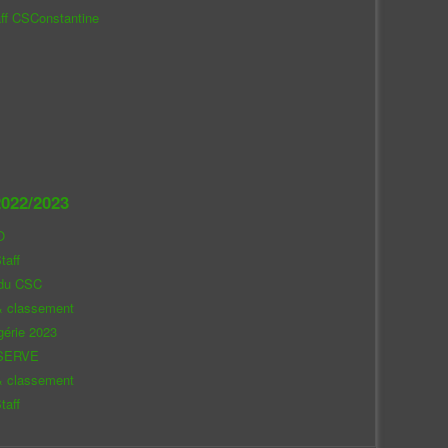
aff CSConstantine
022/2023
O
taff
 du CSC
& classement
gérie 2023
SERVE
& classement
taff