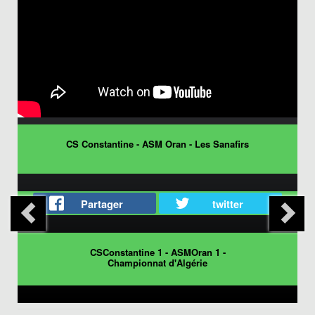
CS Constantine - ASM Oran - Les Sanafirs
Partager
twitter
CSConstantine 1 - ASMOran 1 -
Championnat d'Algérie