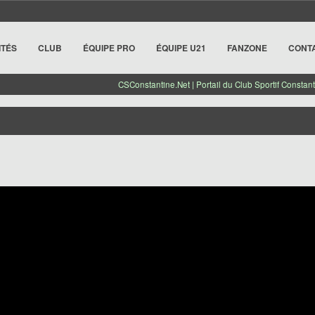
ITÉS
CLUB
ÉQUIPE PRO
ÉQUIPE U21
FANZONE
CONT
CSConstantine.Net | Portail du Club Sportif Constant