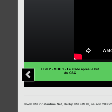
CSC 2 - MOC 1 - Le stade après le but
du CSC
www.CSConstantine.Net, Derby CSC-MOC, saison 2008/20