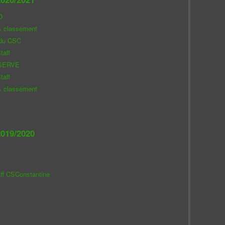
O
& classement
 du CSC
taff
SERVE
taff
& classement
019/2020
aff CSConstantine