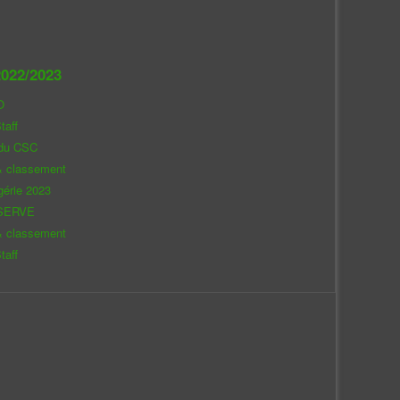
022/2023
O
taff
 du CSC
& classement
gérie 2023
SERVE
& classement
taff