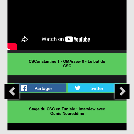
CSConstantine 1 - OMArzew 0 - Le but du
CSC
Partager
twitter
Stage du CSC en Tunisie : Interview avec
Ounis Noureddine