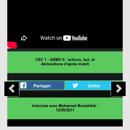
CSC 1 - ASMO 0 : actions, but, et
déclarations d'après match
Partager
twitter
Interview avec Mohamed Boulahbib -
15/05/2011