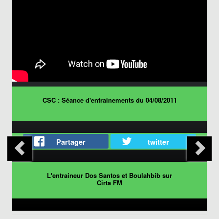
CSC : Séance d'entrainements du 04/08/2011
Partager
twitter
L'entraineur Dos Santos et Boulahbib sur
Cirta FM