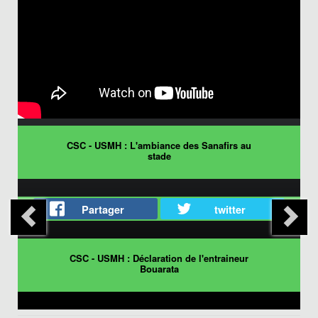
CSC - USMH : L'ambiance des Sanafirs au
stade
Partager
twitter
CSC - USMH : Déclaration de l'entraineur
Bouarata