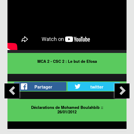
MCA 2 - CSC 2 : Le but de Efosa
Partager
twitter
Déclarations de Mohamed Boulahbib ::
26/01/2012