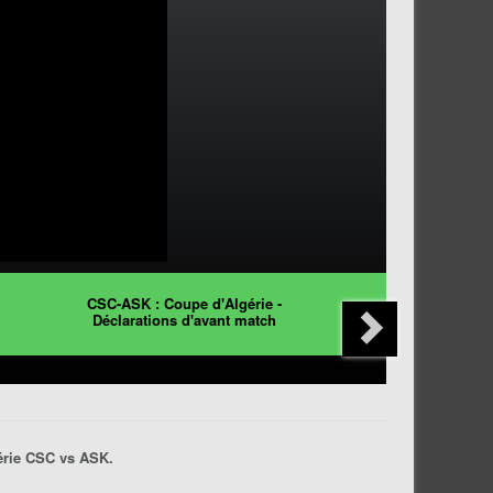
CSC-ASK : Coupe d'Algérie -
Déclarations d'avant match
gérie CSC vs ASK.