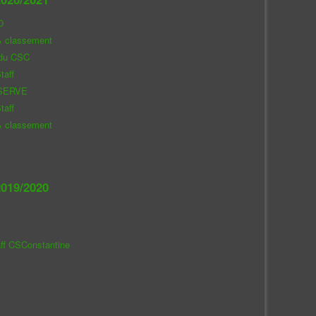
O
& classement
 du CSC
taff
SERVE
taff
& classement
019/2020
aff CSConstantine