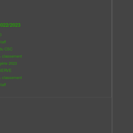
022/2023
O
taff
 du CSC
& classement
gérie 2023
SERVE
& classement
taff