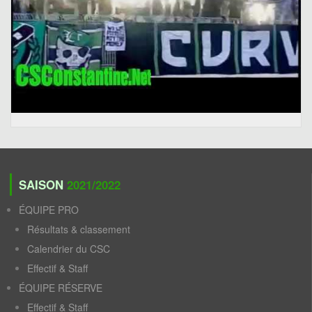
SAISON
2021/2022
ÉQUIPE PRO
Résultats & classement
Calendrier du CSC
Effectif & Staff
ÉQUIPE RÉSERVE
Effectif & Staff