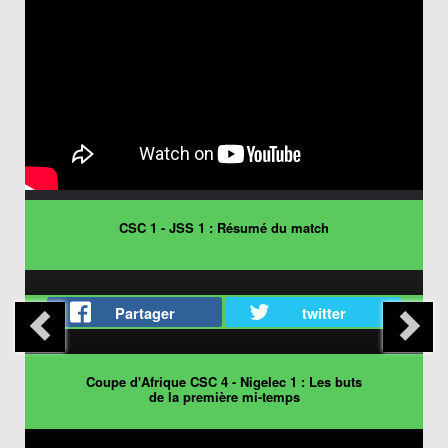
CSC 1 - JSS 1 : Résumé du match
Partager
twitter
Coupe d'Afrique CSC 4 - Nigelec 1 : Les buts
de la première mi-temps