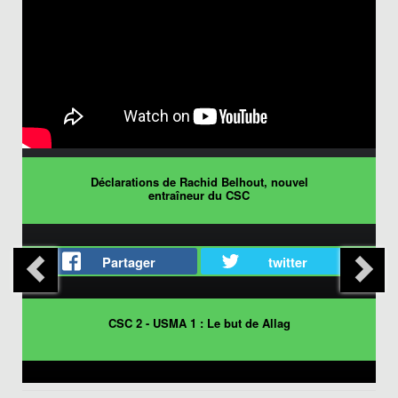
Déclarations de Rachid Belhout, nouvel
entraîneur du CSC
Partager
twitter
CSC 2 - USMA 1 : Le but de Allag