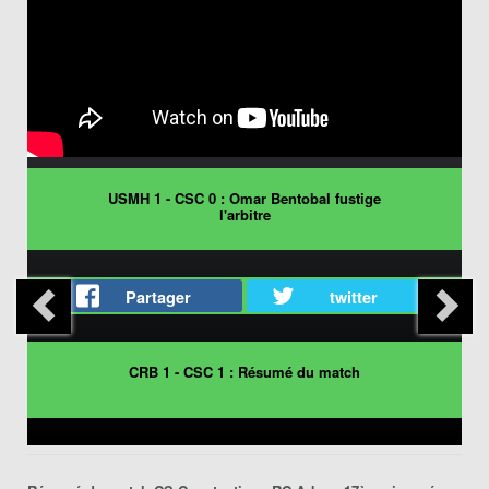
USMH 1 - CSC 0 : Omar Bentobal fustige
l'arbitre
Partager
twitter
CRB 1 - CSC 1 : Résumé du match