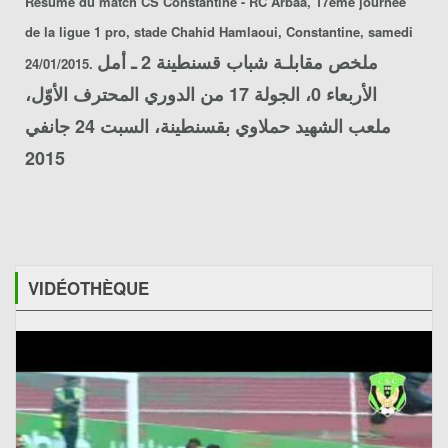
Résumé du match
CS Constantine - RC Arbaa
, 17ème journée
de la ligue 1 pro,
stade Chahid Hamlaoui
, Constantine, samedi
ملخص مقابلـة
شباب قسنطينة 2 ـ أمل
24/01/2015.
الأربعاء 0
، الجولة 17 من الدوري المحترف الأوّل،
ملعب الشهيد حملاوي بقسنطينة، السبت 24 جانفي
2015
VIDÉOTHÈQUE