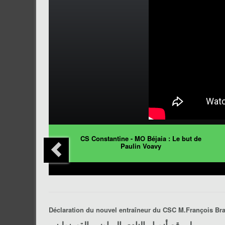
CS Constantine - MO Béjaia : Le but de
Paulin Voavy
Déclaration du nouvel entraîneur du CSC M.François Bra