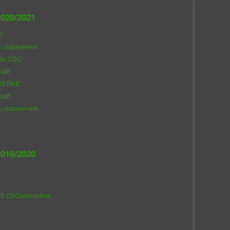
020/2021
O
& classement
 du CSC
taff
SERVE
taff
& classement
019/2020
aff CSConstantine