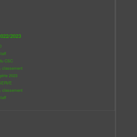
022/2023
O
taff
 du CSC
& classement
gérie 2023
SERVE
& classement
taff