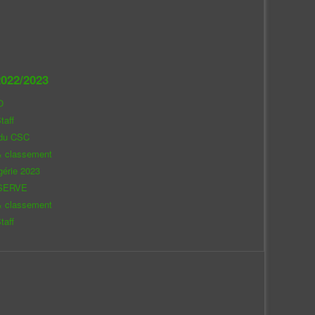
022/2023
O
taff
 du CSC
& classement
gérie 2023
SERVE
& classement
taff