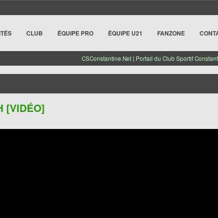
ITÉS
CLUB
ÉQUIPE PRO
ÉQUIPE U21
FANZONE
CONT
CSConstantine.Net | Portail du Club Sportif Constant
H [VIDÉO]