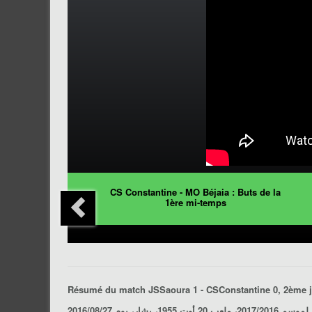
CS Constantine - MO Béjaia : Buts de la
1ère mi-temps
Résumé du match
JSSaoura 1 - CSConstantine 0