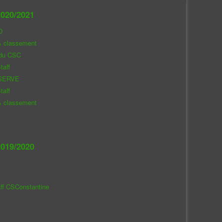
020/2021
O
& classement
 du CSC
taff
SERVE
taff
& classement
019/2020
aff CSConstantine