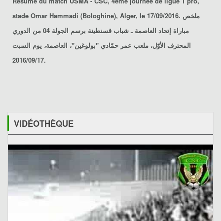
Résumé du match
USMA - CSC
, 4ème journée de ligue 1 pro,
stade Omar Hammadi (Bologhine), Alger, le 17/09/2016. ملخص
مباراة
إتحاد العاصمة ـ شباب قسنطينة
برسم الجولة 04 من الدوري
المحترف الأوّل، ملعب عمر حمّادي "بولوغين"، العاصمة، يوم السبت
2016/09/17.
VIDÉOTHÈQUE