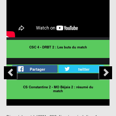
CSC 4 - DRBT 2 : Les buts du match
Partager
twitter
CS Constantine 2 - MO Béjaia 2 : résumé du
match