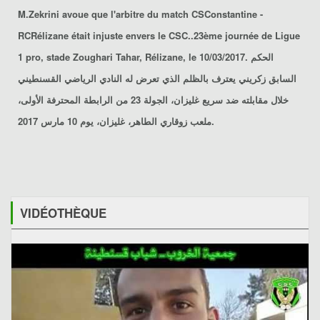
M.Zekrini avoue que l'arbitre du match
CSConstantine -
RCRélizane
était injuste envers le CSC..23ème journée de Ligue
1 pro, stade Zoughari Tahar, Rélizane, le 10/03/2017. الحكم
السابق زكريني يعترف بالظلم الذي تعرض له
النادي الرياضي القسنطيني
خلال مقابلته ضد
سريع غليزان
، الجولة 23 من الرابطة المحترفة الأولى،
ملعب زوقاري الطاهر، غليزان، يوم 10 مارس 2017.
VIDÉOTHÈQUE