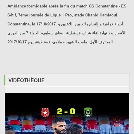
Ambiance formidable après la fin du match
CS Constantine - ES
Sétif
, 7ème journée de Ligue 1 Pro, stade Chahid Hamlaoui,
Constantine, le 17/10/2017. أجواء خرافية و إلتحام رائع بين اللاعبين و
الأنصار بعد نهاية لقاء
شباب قسنطينة ـ وفاق سطيف
، الجولة 7 من الدوري
المحترف الأول، ملعب الشهيد حملاوي، قسنطينة، يوم 2017/10/17
VIDÉOTHÈQUE