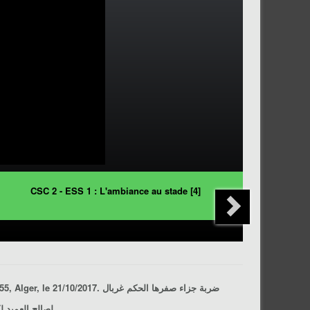
CSC 2 - ESS 1 : L'ambiance au stade [4]
2017. ضربة جزاء صفرها الحكم غربال
لصالح العميد ل