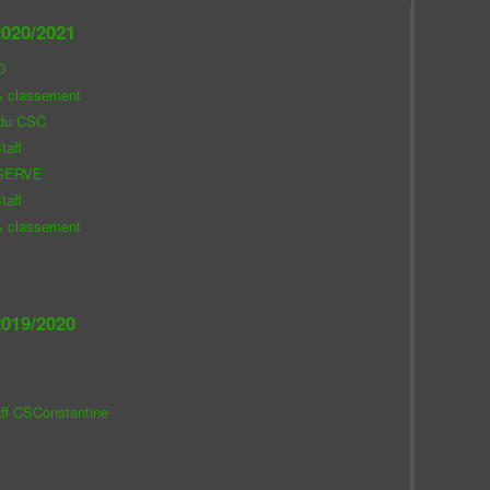
020/2021
O
& classement
 du CSC
taff
SERVE
taff
& classement
019/2020
aff CSConstantine