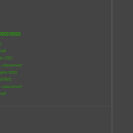
022/2023
O
taff
 du CSC
& classement
gérie 2023
SERVE
& classement
taff