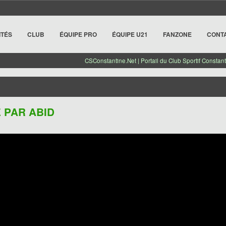
ITÉS
CLUB
ÉQUIPE PRO
ÉQUIPE U21
FANZONE
CONT
CSConstantine.Net | Portail du Club Sportif Constant
É PAR ABID