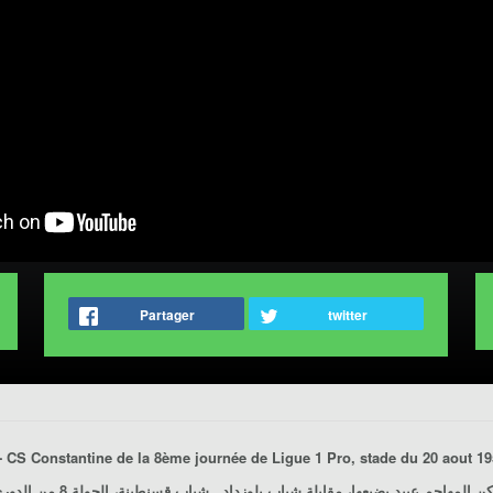
Partager
twitter
- CS Constantine
de la 8ème journée de Ligue 1 Pro, stade du 20 aout 1955, Alger, le 21/10/
كن المهاجم عبيد يضيعها، مقابلة
شباب بلوزداد ـ شباب قسنطينة
، الجولة 8 من الدوري المحترف الأول، ملعب 20 أوت 1955، العاصمة، يوم 2017/10/21