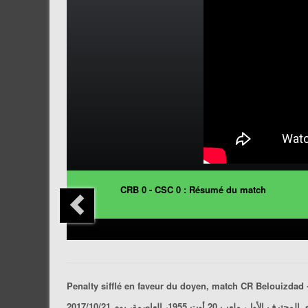
CRB 0 - CSC 0 : Résumé du match
Penalty sifflé en faveur du doyen, match
CR Belouizdad 