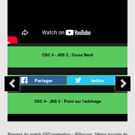
CSC 4 - JSS 2 : Curva Nord
Partager
twitter
CSC 4 - JSS 2 : Point sur l'arbitrage
Résumé du match
CSConstantine - JSSaoura
, 10ème journée de