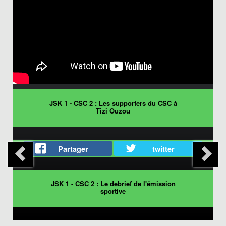
JSK 1 - CSC 2 : Les supporters du CSC à
Tizi Ouzou
Partager
twitter
JSK 1 - CSC 2 : Le debrief de l'émission
sportive