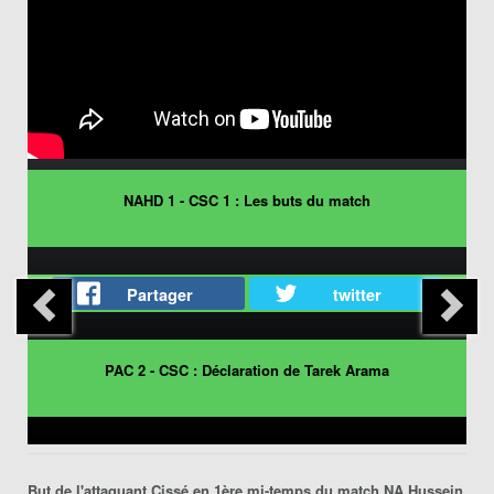
NAHD 1 - CSC 1 : Les buts du match
Partager
twitter
PAC 2 - CSC : Déclaration de Tarek Arama
But de l'attaquant Cissé en 1ère mi-temps du match
NA Hussein