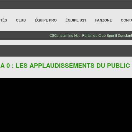
ITÉS
CLUB
ÉQUIPE PRO
ÉQUIPE U21
FANZONE
CONT
CSConstantine.Net | Portail du Club Sportif Constant
ILA 0 : LES APPLAUDISSEMENTS DU PUBLIC