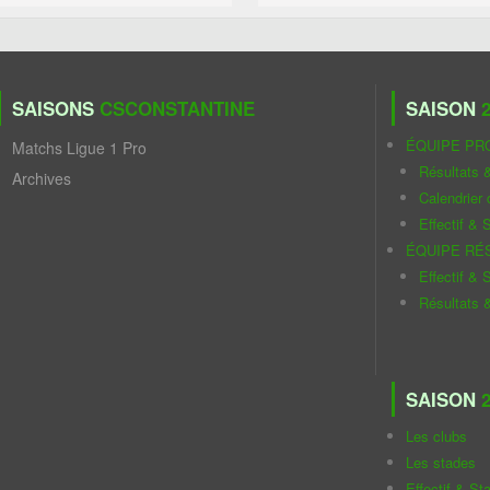
SAISONS
CSCONSTANTINE
SAISON
2
ÉQUIPE PR
Matchs Ligue 1 Pro
Résultats 
Archives
Calendrier
Effectif & S
ÉQUIPE RÉ
Effectif & S
Résultats 
SAISON
2
Les clubs
Les stades
Effectif & St