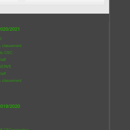
020/2021
O
& classement
 du CSC
taff
SERVE
taff
& classement
019/2020
aff CSConstantine