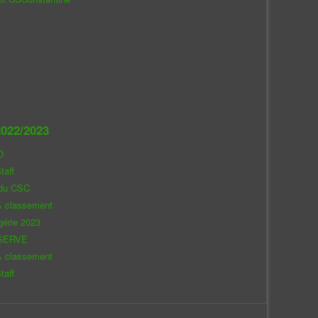
022/2023
O
taff
 du CSC
& classement
gérie 2023
SERVE
& classement
taff