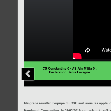
CS Constantine 0 - AS Aïn M'lila 0 :
Déclaration Denis Lavagne
Malgré le résultat, l'équipe du CSC sort sous les appl
،  حملاوي، قسنطينة، يوم