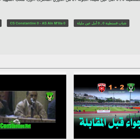
CS Constantine 0 - AS Aïn M'lila 0
شباب قسنطينة 0 ـ 0 أمل عين مليلة