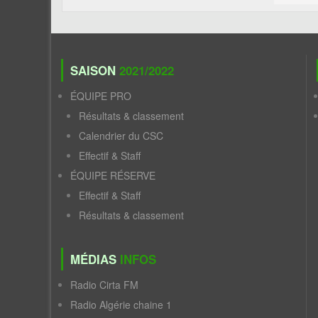
SAISON
2021/2022
ÉQUIPE PRO
Résultats & classement
Calendrier du CSC
Effectif & Staff
ÉQUIPE RÉSERVE
Effectif & Staff
Résultats & classement
MÉDIAS
INFOS
Radio Cirta FM
Radio Algérie chaine 1