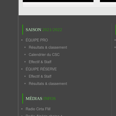
SAISON
2021/2022
ÉQUIPE PRO
Résultats & classement
Calendrier du CSC
Effectif & Staff
ÉQUIPE RÉSERVE
Effectif & Staff
Résultats & classement
MÉDIAS
INFOS
Radio Cirta FM