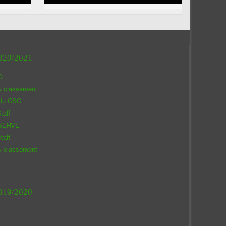
020/2021
O
& classement
 du CSC
taff
SERVE
taff
& classement
019/2020