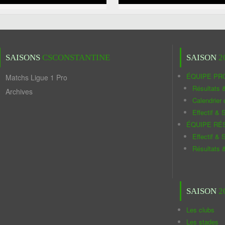
SAISONS
CSCONSTANTINE
SAISON
2
ÉQUIPE PR
Matchs Ligue 1 Pro
Résultats 
Archives
Calendrier
Effectif & S
ÉQUIPE RÉ
Effectif & S
Résultats 
SAISON
2
Les clubs
Les stades