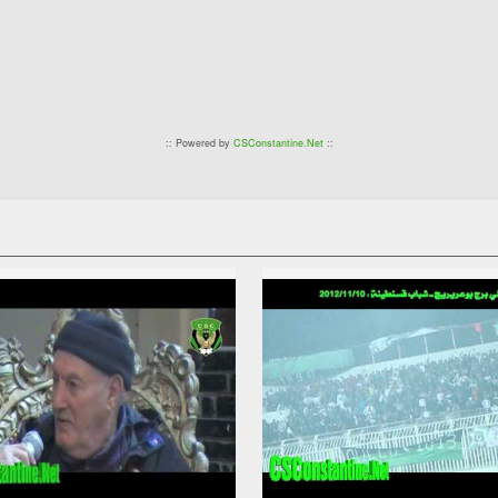
:: Powered by
CSConstantine.Net
::