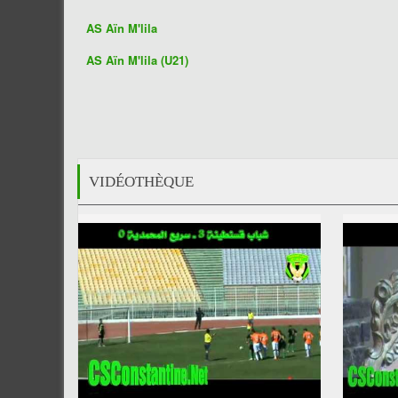
AS Aïn M'lila
AS Aïn M'lila (U21)
VIDÉOTHÈQUE