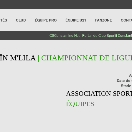
ITÉS
CLUB
ÉQUIPE PRO
ÉQUIPE U21
FANZONE
CONT
CSConstantine.Net | Portail du Club Sportif Constant
ÏN M'LILA
| CHAMPIONNAT DE LIGUE 
A
Date de 
Stade
ASSOCIATION SPORT
ÉQUIPES