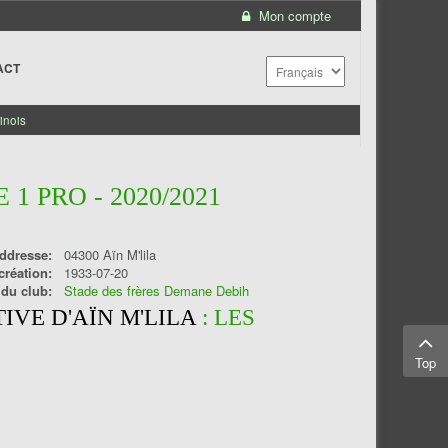
Mon compte
ACT
inois
1 PRO - 2020/2021
ddresse:
04300 Aïn M'lila
création:
1933-07-20
 du club:
Stade des frères Demane Debih
IVE D'AÏN M'LILA
: LES
Top