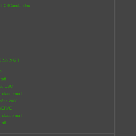
aff CSConstantine
022/2023
O
taff
 du CSC
& classement
gérie 2023
SERVE
& classement
taff