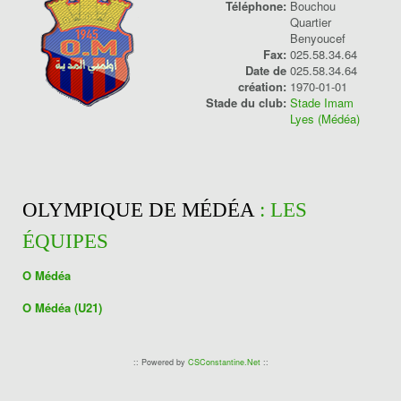
Téléphone:
Bouchou
Quartier
Benyoucef
Fax:
025.58.34.64
Date de
025.58.34.64
création:
1970-01-01
Stade du club:
Stade Imam
Lyes (Médéa)
OLYMPIQUE DE MÉDÉA
: LES
ÉQUIPES
O Médéa
O Médéa (U21)
:: Powered by
CSConstantine.Net
::