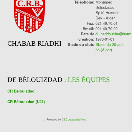
Téléphone:
Mohamed
Belouizdad,
Bp10 Hussein
Dey - Alger
Fax:
021.49.70.01
Email:
021.49.70.02
Date de
dj_haddouche@hotma
création:
1970-01-01
CHABAB RIADHI
Stade du club:
Stade du 20 août
55 (Alger)
DE BÉLOUIZDAD
: LES ÉQUIPES
CR Bélouizdad
CR Bélouizdad (U21)
:: Powered by
CSConstantine.Net
::