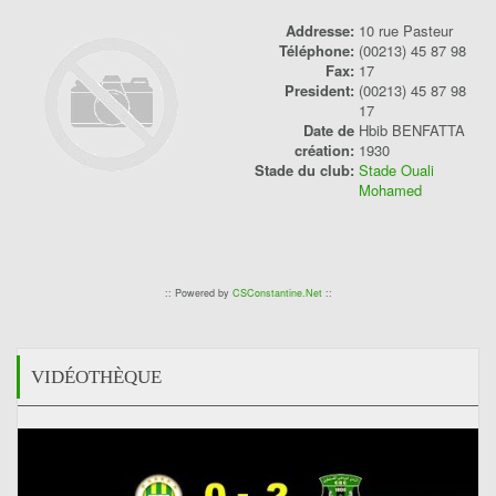
Addresse:
10 rue Pasteur
Téléphone:
(00213) 45 87 98
Fax:
17
President:
(00213) 45 87 98
17
Date de
Hbib BENFATTA
création:
1930
Stade du club:
Stade Ouali
Mohamed
:: Powered by
CSConstantine.Net
::
VIDÉOTHÈQUE