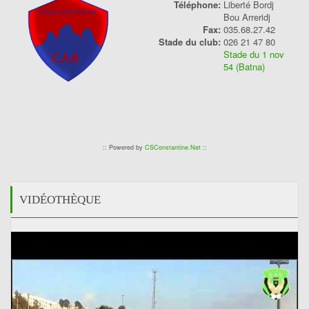
Téléphone:
Liberté Bordj
Bou Arreridj
Fax:
035.68.27.42
Stade du club:
026 21 47 80
Stade du 1 nov
54 (Batna)
:: Powered by
CSConstantine.Net
::
VIDÉOTHÈQUE