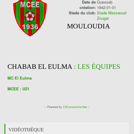
Date de
Guessab
création:
1942-01-01
Stade du club:
Stade Messaoud
Zougar
MOULOUDIA
CHABAB EL EULMA
: LES ÉQUIPES
MC El Eulma
MCEE : U21
:: Powered by
CSConstantine.Net
::
VIDÉOTHÈQUE