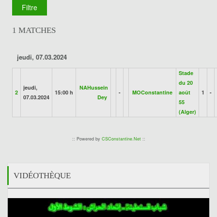
1 MATCHES
jeudi, 07.03.2024
Stade
du 20
jeudi,
NAHussein
2
15:00 h
-
MOConstantine
août
1
-
07.03.2024
Dey
55
(Alger)
:: Powered by
CSConstantine.Net
::
VIDÉOTHÈQUE