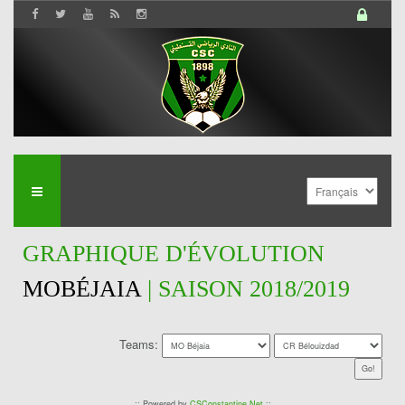
GRAPHIQUE D'ÉVOLUTION
MOBÉJAIA
| SAISON 2018/2019
Teams:
:: Powered by
CSConstantine.Net
::