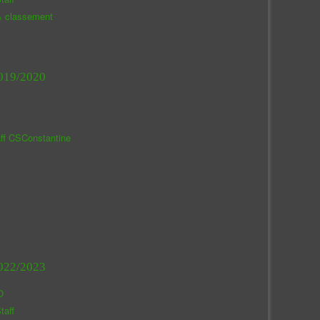
& classement
019/2020
aff CSConstantine
022/2023
O
taff