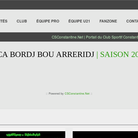
ITÉS
CLUB
ÉQUIPE PRO
ÉQUIPE U21
FANZONE
CONT
CSConstantine.Net | Portail du Club Sportif Constant
CA BORDJ BOU ARRERIDJ
| SAISON 20
:: Powered by
CSConstantine.Net
::