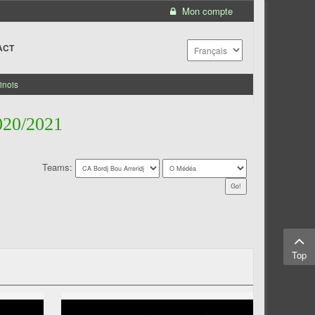
Mon compte
ACT
inois
20/2021
Teams:
Top