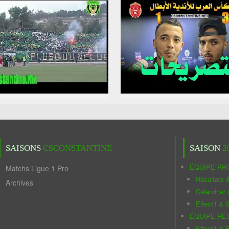
SAISONS
CSCONSTANTINE
SAISON
2
ÉQUIPE PR
Matchs Ligue 1 Pro
Résultats 
Archives
Calendrier
Effectif & S
ÉQUIPE RÉ
Effectif & S