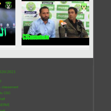
020/2021
O
& classement
 du CSC
taff
SERVE
taff