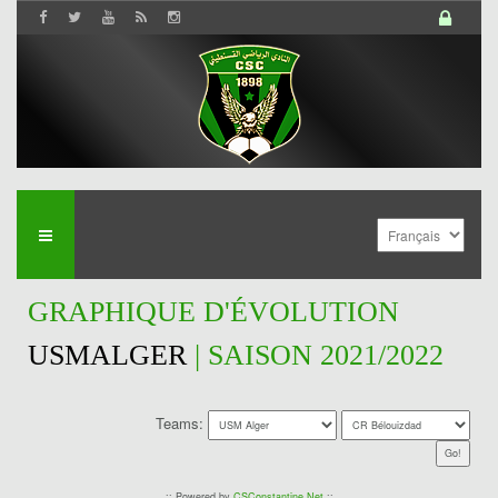
GRAPHIQUE D'ÉVOLUTION
USMALGER
| SAISON 2021/2022
Teams:
:: Powered by
CSConstantine.Net
::