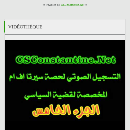
:: Powered by
CSConstantine.Net
::
VIDÉOTHÈQUE