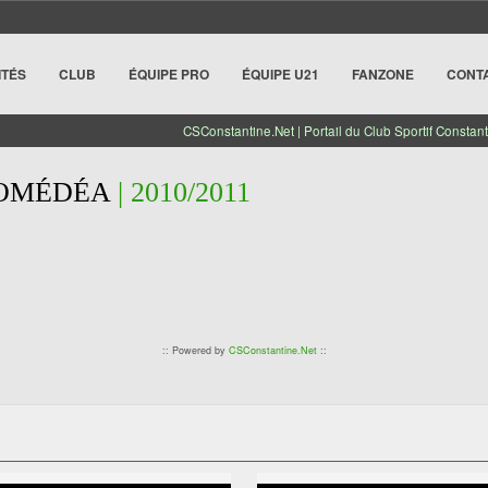
ITÉS
CLUB
ÉQUIPE PRO
ÉQUIPE U21
FANZONE
CONT
CSConstantine.Net | Portail du Club Sportif Constant
OMÉDÉA
| 2010/2011
:: Powered by
CSConstantine.Net
::