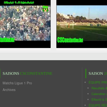
SAISONS
CSCONSTANTINE
SAISON
2
ÉQUIPE PR
Matchs Ligue 1 Pro
Résultats 
Archives
Calendrier
Effectif & S
ÉQUIPE RÉ