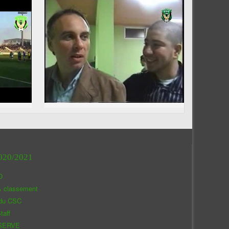
020/2021
O
& classement
 du CSC
taff
SERVE