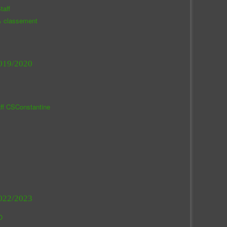
taff
& classement
019/2020
aff CSConstantine
022/2023
O